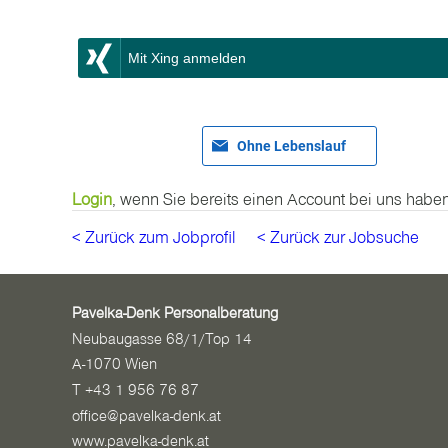
Mit Xing anmelden
Ohne Lebenslauf
Login
, wenn Sie bereits einen Account bei uns haben
< Zurück zum Jobprofil
< Zurück zur Jobsuche
Pavelka-Denk Personalberatung
Neubaugasse 68/1/Top 14
A-1070 Wien
T +43 1 956 76 87
office@pavelka-denk.at
www.pavelka-denk.at