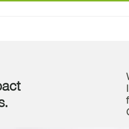
pact
s.